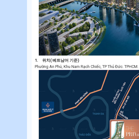
1.
위치( 베트남어 기준)
Phường An Phú, Khu Nam Rạch Chiếc, TP Thủ Đức. TPHCM