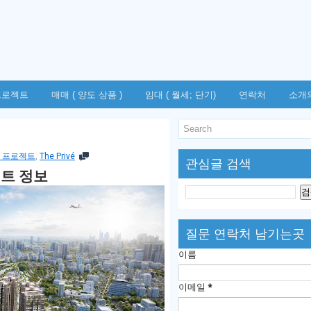
프로젝트
매매 ( 양도 상품 )
임대 ( 월세; 단기)
연락처
소개
 프로젝트
,
The Privé
관심글 검색
젝트 정보
질문 연락처 남기는곳
이름
이메일
*