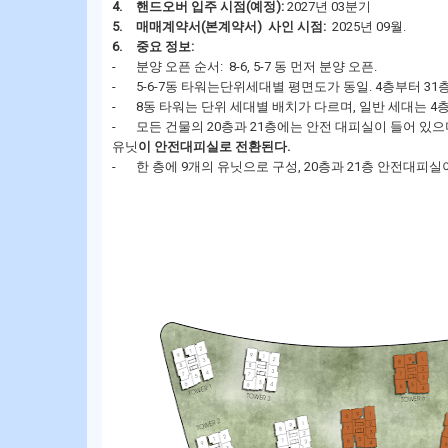
4.
핸드오버 입주 시점(예정):
2027년 03분기
5.
매매계약서(본계약서) 사인 시점:
2025년 09월.
6.
중요 정보:
-
분양 오픈 순서: 8-6, 5-7 동 먼저 분양 오픈.
-
5-6-7동 타워는단위세대별 평면도가 동일. 4층부터 3
-
8동 타워는 단위 세대별 배치가 다르며, 일반 세대는 4
-
모든 건물의 20층과 21층에는 안전 대피실이 들어 있으
유닛
이 안전대피실로 전환된다.
-
한 층에 9개의 유닛으로 구성, 20층과 21층 안전대피실