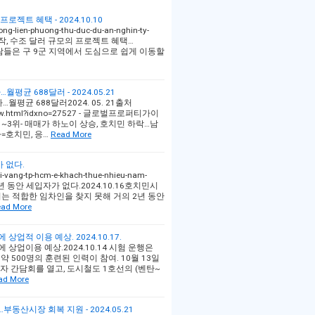
프로젝트 혜택 - 2024.10.10
ng-lien-phuong-thu-duc-du-an-nghin-ty-
 건설 시작, 수조 달러 규모의 프로젝트 혜택…
되면 사람들은 구 9군 지역에서 도심으로 쉽게 이동할
균 688달러 - 2024.05.21
평균 688달러2024. 05. 21출처
cleView.html?idxno=27527 - 글로벌프로퍼티가이
~3위- 매매가 하노이 상승, 호치민 하락…남
=호치민, 응…
Read More
 없다.
ri-vang-tp-hcm-e-khach-thue-nhieu-nam-
수년 동안 세입자가 없다.2024.10.16호치민시
는 적합한 임차인을 찾지 못해 거의 2년 동안
ad More
상업적 이용 예상. 2024.10.17.
 상업이용 예상.2024.10.14 시험 운행은
약 500명의 훈련된 인력이 참여. 10월 13일
자 간담회를 열고, 도시철도 1호선의 (벤탄~
ad More
동산시장 회복 지원 - 2024.05.21