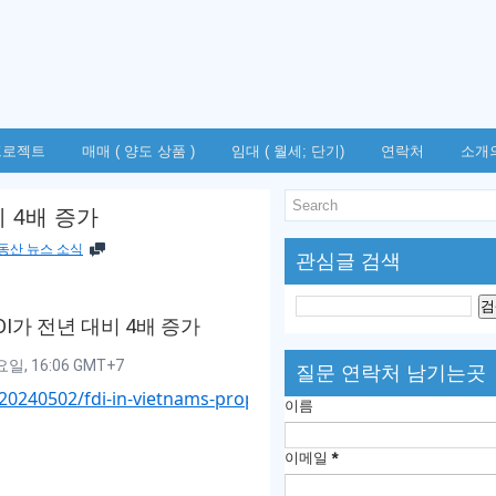
프로젝트
매매 ( 양도 상품 )
임대 ( 월세; 단기)
연락처
소개
 4배 증가
동산 뉴스 소식
관심글 검색
I가 전년 대비 4배 증가
일, 16:06 GMT+7
질문 연락처 남기는곳
20240502/fdi-in-vietnams-property-market-
이름
이메일
*