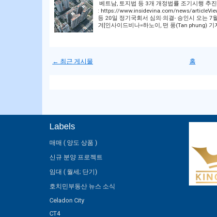
베트남, 토지법 등 3개 개정법률 조기시행 추진…
: https://www.insidevina.com/news/arti
등 20일 정기국회서 심의·의결- 승인시 오는 7
겨[인사이드비나=하노이, 떤 풍(Tan phung) 기
← 최근 게시물
홈
Labels
매매 ( 양도 상품 )
신규 분양 프로젝트
임대 ( 월세; 단기)
호치민부동산 뉴스 소식
Celadon City
CT4