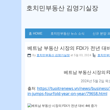
호치민부동산 김영기실장
홈 HOME
호치민부동산 뉴스 소식
신규 분양 
베트남 부동산 시장의 FDI가 전년 대비
By
호치민부동산 김영기실장
at 5월 03, 2024
호치민부
베트남 부동산 시장의 FD
2024년 5월 2일 목요
https://tuoitrenews.vn/news/business/
출처:
in-jumps-fourfold-year-on-year/79658.html