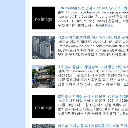
Lien Phuong 노선 건설 시작, 수조 달러 규모의 
출처: https://theglobal.vn/khoi-cong-tuyen-duo
huong-loi/ Thu Duc Lien Phuong 노선
2024.10.10Lien Phuong Road가 완공
수 있게 되어 호치민시 -…
Read More
베트남 아파트 임대료, 아시아서 10번째로 높아…월평
베트남 아파트 임대료, 아시아서 10번째로 높아…월
: https://www.insidevina.com/news/arti
드, 양대도시 방1개 기준…싱가포르•홍콩•도쿄 1
부지방 투자자, 북부매물 검색량↑[인사이드비나
호치민시 중심가 "황금땅"에 수년 동안 세입자가
출처:https://vnexpress.net/loat-mat-bang-vi-t
4801724.html 호치민시 중심가 "황금땅"에 
10군 중요지에 토지사용권을 갖고 있는 남모 씨
집을 비워두고 있었다고 말했다.이 부지는 …
Re
호치민시 지하철 공식 시험 운행. 2024년 12월에 
호치민시지하철 공식 시험 운행. 2024년 12월에
10월 14일부터 11월 17일까지 진행 계획이며, 
호치민시에서 도시철도 1호선(HURC1)은 근로
쑤오이티엔) 공동 시범운행에 착수했다. 1…
Re
베트남, 토지법 등 3개 개정법률 조기시행 추진…부