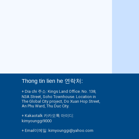
Thong tin lien he 연락처:
+ Dia chi 주소: Kings Land Office. No. 138,
N3A Street, Soho Townhouse. Location in
The Global City project, Do Xuan Hop Street,
An Phu Ward, Thu Duc City.
+ Kakaotalk 카카오톡 아이디:
kimyounggi9000
+ Email이메일: kimyounggi@yahoo.com