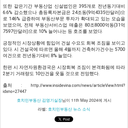
또한 같은기간 부동산업 신설법인은 395개로 전년동기대비
6.6% 감소했으나 총등록자본금은 24조동(9억4335만달러)으
로 146% 급증하며 부동산부문 투자가 확대되고 있는 모습을
보였으며, 전체 부동산서비스업 매출은 80조8000억동(31억
7597만달러)으로 10% 늘어나는 등 호조를 보였다.
긍정적인 시장상황에 힘입어 건설 수요도 회복 조짐을 보이고
있다. 시 건설국에 따르면 올해 4월까지 건축허가건수는 5700
여건으로 전년동기대비 8% 늘었다.
한편 시 자연자원환경국은 시장회복 조짐이 본격화됨에 따라
2분기 거래량도 10만건을 웃돌 것으로 전망했다.
출처 :
http://www.insidevina.com/news/articleView.html?
idxno=27447
호치민부동산 김영기실장
님이
11th May 2024
에 게시
라벨:
호치민부동산 뉴스 소식