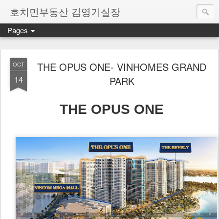
호치민부동산 김영기실장
Pages
THE OPUS ONE- VINHOMES GRAND
OCT
14
PARK
THE OPUS ONE